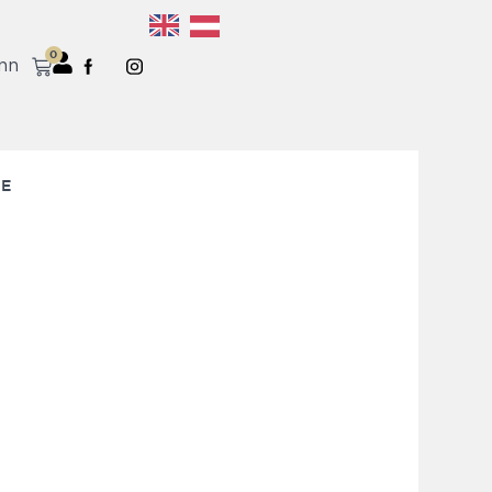
0
nn
E