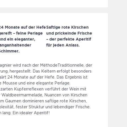
24 Monate auf der Hefe
Saftige rote Kirschen
gereift – feine Perlage
und prickelnde Frische
und ein eleganter,
– der perfekte Aperitif
langanhaltender
für jeden Anlass.
Schimmer.
gnier wird nach der MéthodeTraditionnelle, der
rung, hergestellt. Das Keltern erfolgt besonders
ärt 24 Monate auf der Hefe. Das Ergebnis ist
de Mousse und eine elegante Perlage.
 zarten Kupferreflexen verführt der Wein mit
ter Waldbeermarmelade, Nuancen von Kirschen
 Am Gaumen dominieren saftige rote Kirschen,
exität, fester Struktur und lebendiger Frische.
ang. Ein idealer Aperitif!