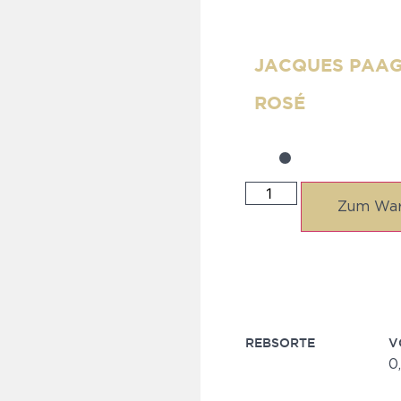
JACQUES PAAG
ROSÉ
Zum War
REBSORTE
V
0