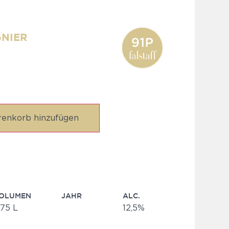
NIER
enkorb hinzufügen
OLUMEN
JAHR
ALC.
,75 L
12,5%