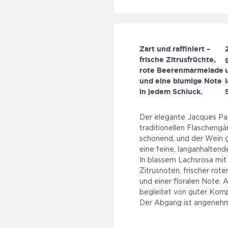
Zart und raffiniert –
frische Zitrusfrüchte,
rote Beerenmarmelade
und eine blumige Note
in jedem Schluck.
Der elegante Jacques Paa
traditionellen Flaschengä
schonend, und der Wein g
eine feine, langanhalten
In blassem Lachsrosa mit
Zitrusnoten, frischer ro
und einer floralen Note.
begleitet von guter Kompl
Der Abgang ist angenehm l