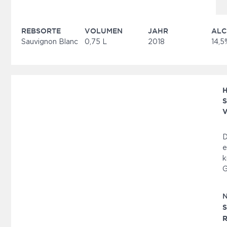
REBSORTE
VOLUMEN
JAHR
ALC
Sauvignon Blanc
0,75 L
2018
14,5
H
S
V
D
e
k
G
S
R