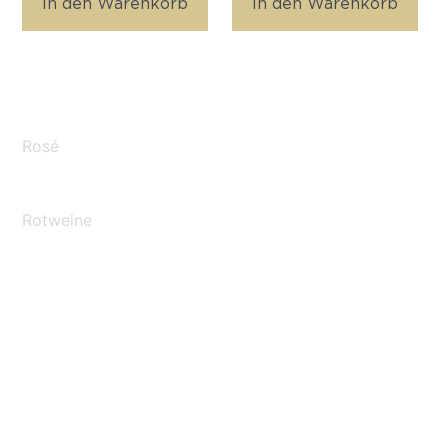
In den Warenkorb
In den Warenkorb
Rosé
Rotweine
Schaumweine
Raritäten
Traubensäfte