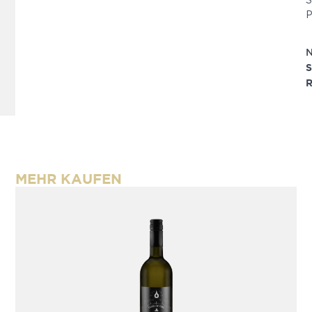
S
P
S
R
MEHR KAUFEN