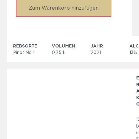
Zum Warenkorb hinzufügen
REBSORTE
VOLUMEN
JAHR
ALC
Pinot Noir
0,75 L
2021
13%
E
R
A
K
G
D
b
u