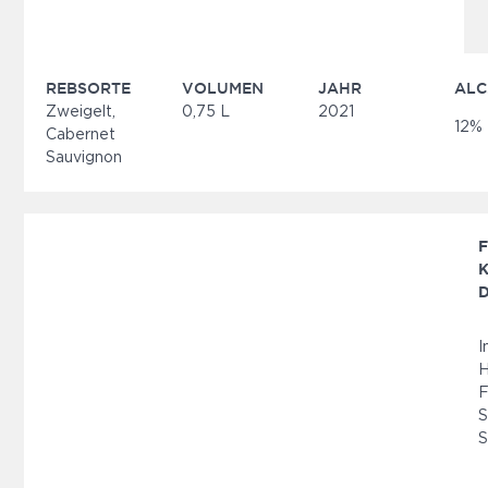
REBSORTE
VOLUMEN
JAHR
ALC
Zweigelt,
0,75 L
2021
12%
Cabernet
Sauvignon
F
K
D
I
H
F
S
S