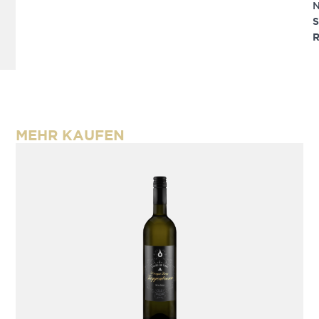
S
R
MEHR KAUFEN